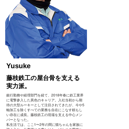
Yusuke
藤枝鉄工の屋台骨を支える
実力派。
銀行勤務や経理部門を経て、2018年春に鉄工業界
に電撃参入した異色のキャリア。入社当初から期
待の大型ルーキーとして注目されてきたが、今や5
軸加工を除くすべての業務を自在にこなす頼もし
い存在に成長。藤枝鉄工の現場を支える中心メン
バーとなった。
私生活では、ここ1〜2年の間に猫ちゃんを家族に