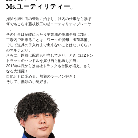
Ms.ユーティリティー。
掃除や衛生面の管理に始まり、社内の仕事ならほぼ
何でもこなす藤枝鉄工の超ユーティリティプレーヤ
ー。
その仕事は多岐にわたり主業務の事務全般に加え、
工場内で出来ることは、ワークの脱却、出荷準備、
そして道具の手入れまで出来ないことはないくらい
のマルチぶり。
さらに、以前は配送も担当しており、ときには2トン
トラックのハンドルを握り自ら配
送も担当。
2018年4月からは自社トラックも台数が増え、さら
なる大活躍！
自他ともに認める、無類の
ラーメン好き！
​そして、無類の小鳥好き。