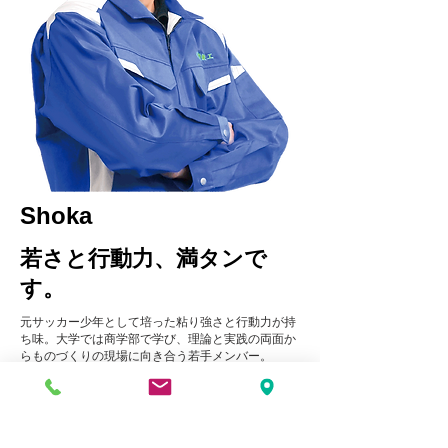
Shoka
若さと行動力、満タンで
す。
元サッカー少年として培った粘り強さと行動力が持
ち味。大学では商学部で学び、理論と実践の両面か
らものづくりの現場に向き合う若手メンバー。
趣味はドライブ。岡山や、愛知の犬山等からほぼ毎
週、神戸までロングドライブを重ねるほどの運転好
き。フットワークの軽さは社内随一。
移動距離に比例するように、社内外でも信頼と存在
感をじわじわと広げている。