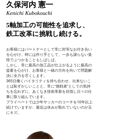
久保河内 憲一
Kenichi Kubokouchi
5軸加工の可能性を追求し、
鉄工改革に挑戦し続ける。
お客様にはパートナーとして常に対等なお付き合い
を心がけ、時には作り手として、一歩も譲らない覚
悟でぶつかることもしばしば。
しかし、常に最高の加工品が仕上がるように最高の
提案を心がけ、お客様と一緒の方向を向いて問題解
決に全力を尽くします。
365日働くバイタリティを持ち合わせ、出来ないこ
とは恥ずかしいことと、常に“挑戦者”としての気持
ちを忘れずに、あくなき技術革新を目指し日々の仕
事に取り組んでいます。
プライベートでは少年サッカーのコーチを10年以上
続けていますが、最近は休みが取れていないのが玉
にキズ。