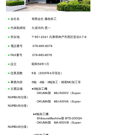
■
会社名 有限会社 藤枝鉄工
■
代表取締役 久保河内 憲一
■
所在地 〒651-2241 兵庫県神戸市西区室谷2-7-9
■
電話番号
078-995-8078
■
FAX番号
078-995-8076
■
設立 昭和59年1月
■
従業員数 6名（2025年4月現在）
■
事業内容 5軸・4軸・3軸加工・精密MC加工等
■
主要設備 ●5軸加工機
OKUMA製 MU-5000V（Super-
NURBUS仕様）
OKUMA製 MU-400VA（Super-
NURBUS仕様）
●4軸加工機
ShibauraMachine製 BTD-200QH
OKUMA製 MA-650VB（Super-
NURBUS仕様）