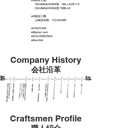
●3軸加工機
OKUMA&HOWA製 MILLAC611V
OKUMA&HOWA製 FMB-40
●2軸加工機
山崎技研製 YZ-500WR
●CAD/CAM
●Master cam
●SOLIDWORKS
●NeoSlid
Company History
会社沿革
Craftsmen Profile