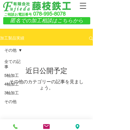
078-995-8078
ご相談お電話番号
匿名での加工相談はこちらから
加工製品実績
その他
全ての記
事
近日公開予定
5軸加工
その他のカテゴリーの記事を見まし
4軸加工
ょう。
3軸加工
その他
info@fujieda5axis.com
〒651-2241
兵庫県神戸市西区室谷2丁目7番9号